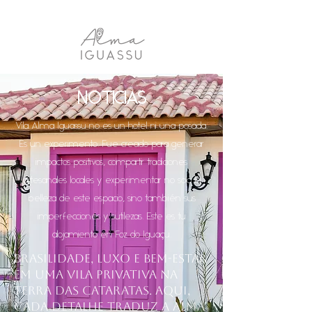
NOTICIAS
Vila Alma Iguassu no es un hotel ni una posada.
Es un experimento. Fue creado para generar
impactos positivos, compartir tradiciones
artesanales locales y experimentar no solo la
belleza de este espacio, sino también sus
imperfecciones y sutilezas. Este es tu
alojamiento en Foz do Iguaçu.
Brasilidade, luxo e bem-estar
em uma vila privativa na
Terra das Cataratas. Aqui,
cada detalhe traduz a alma