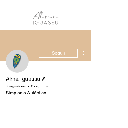
Más acciones
Seguir
Escritor
Alma Iguassu
0 seguidores
0 seguidos
Simples e Autêntico