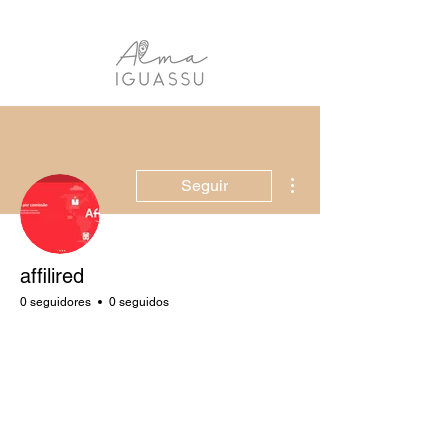
Más acciones
Seguir
affilired
0 seguidores
0 seguidos