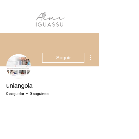
Mais ações
Seguir
uniangola
0 seguidor
0 seguindo