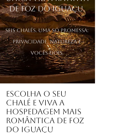
de Foz do Iguaçu.
seis chalés. Uma só promessa:
privacidade, natureza e
vocês dois.
Escolha o seu
chalé e viva a
hospedagem mais
romântica de Foz
do Iguaçu