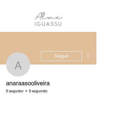
Mais ações
Seguir
anaraasooliveira
anaraasooliveira
0 seguidor
0 seguindo